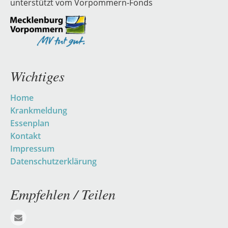
unterstützt vom Vorpommern-Fonds
Wichtiges
Navigation
Home
überspringen
Krankmeldung
Essenplan
Kontakt
Impressum
Datenschutzerklärung
Empfehlen / Teilen
E-mail