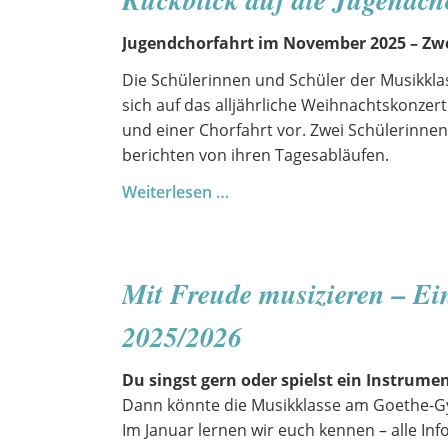
Jugendchorfahrt im November 2025 – Zwe
Die Schülerinnen und Schüler der Musikkla
sich auf das alljährliche Weihnachtskonzert 
und einer Chorfahrt vor. Zwei Schülerinne
berichten von ihren Tagesabläufen.
Rückblick
Weiterlesen …
auf
die
Jugendchorfahrt
Mit Freude musizieren – Ein
im
Herbst
2025/2026
2025
Du singst gern oder spielst ein Instrume
Dann könnte die Musikklasse am Goethe-G
Im Januar lernen wir euch kennen – alle In