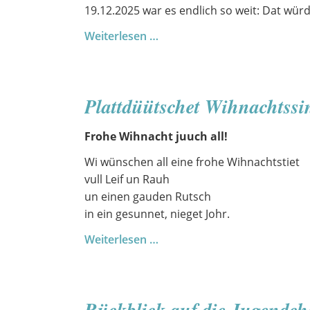
19.12.2025 war es endlich so weit: Dat wür
Wihnacht
Weiterlesen …
in
uns‘
Klassrüm
Plattdüütschet Wihnachtssi
Frohe Wihnacht juuch all!
Wi wünschen all eine frohe Wihnachtstiet
vull Leif un Rauh
un einen gauden Rutsch
in ein gesunnet, nieget Johr.
Plattdüütschet
Weiterlesen …
Wihnachtssingen
2025
Rückblick auf die Jugendch