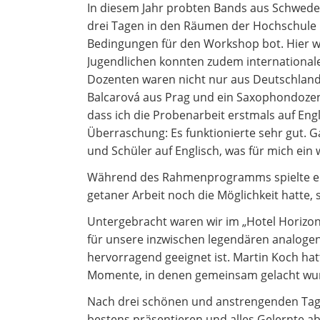
In diesem Jahr probten Bands aus Schwed
drei Tagen in den Räumen der Hochschule
Bedingungen für den Workshop bot. Hier wu
Jugendlichen konnten zudem internationale
Dozenten waren nicht nur aus Deutschlan
Balcarová aus Prag und ein Saxophondozent
dass ich die Probenarbeit erstmals auf Eng
Überraschung: Es funktionierte sehr gut. G
und Schüler auf Englisch, was für mich ein 
Während des Rahmenprogramms spielte ein
getaner Arbeit noch die Möglichkeit hatte, 
Untergebracht waren wir im „Hotel Horizont
für unsere inzwischen legendären analog
hervorragend geeignet ist. Martin Koch hat
Momente, in denen gemeinsam gelacht wu
Nach drei schönen und anstrengenden Tage
bestens präsentieren und alles Gelernte ab