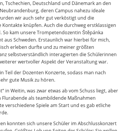
en, Tschechien, Deutschland und Dänemark an den
 Neubrandenburg, deren Campus nahezu ideale
rden wir auch sehr gut verköstigt und die
 Kontakte knüpfen. Auch die durchweg erstklassigen
d. So kam unsere Trompetendozentin Štěpánka
 aus Schweden. Erstaunlich war hierbei für mich,
lisch erleben durfte und zu meiner größten
anz selbstverständlich interagierten die Schülerinnen
weiterer wertvoller Aspekt der Veranstaltung war.
 Teil der Dozenten Konzerte, sodass man nach
sehr gute Musik zu hören.
“ in Weitin, was zwar etwas ab vom Schuss liegt, aber
en Flurabende als teambildende Maßnahmen
te verschiedene Spiele am Start und es gab etliche
rde.
n konnten sich unsere Schüler im Abschlusskonzert
rufen. Größtes Lob von Seiten der Schüler: Sie wollen