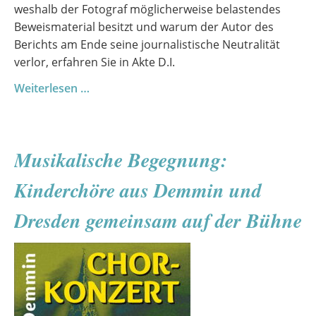
weshalb der Fotograf möglicherweise belastendes
Beweismaterial besitzt und warum der Autor des
Berichts am Ende seine journalistische Neutralität
verlor, erfahren Sie in Akte D.I.
Combo
Weiterlesen …
&
Friends
2026
Musikalische Begegnung:
–
Akte
Kinderchöre aus Demmin und
D.I.
Dresden gemeinsam auf der Bühne