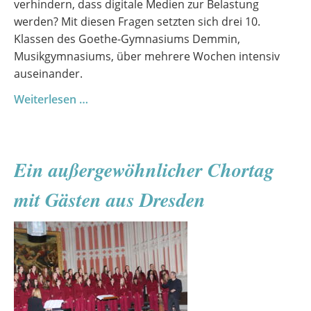
verhindern, dass digitale Medien zur Belastung
werden? Mit diesen Fragen setzten sich drei 10.
Klassen des Goethe-Gymnasiums Demmin,
Musikgymnasiums, über mehrere Wochen intensiv
auseinander.
Digitale
Weiterlesen …
Risiken
verstehen
–
Ein außergewöhnlicher Chortag
ein
Medienprojekt
mit Gästen aus Dresden
der
10.
Klassen