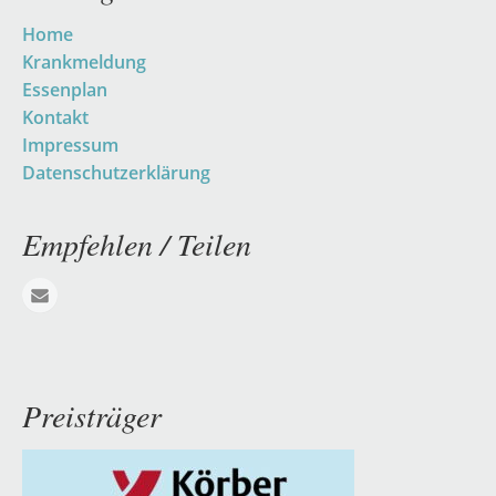
Navigation
Home
überspringen
Krankmeldung
Essenplan
Kontakt
Impressum
Datenschutzerklärung
Empfehlen / Teilen
E-mail
Preisträger