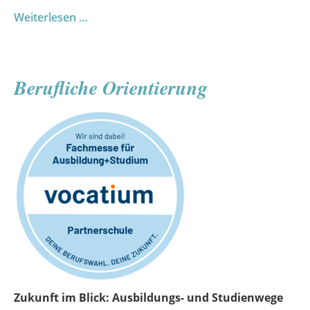
Landessieg
Weiterlesen …
für
unser
Musikprojekt
Berufliche Orientierung
Zukunft im Blick: Ausbildungs- und Studienwege