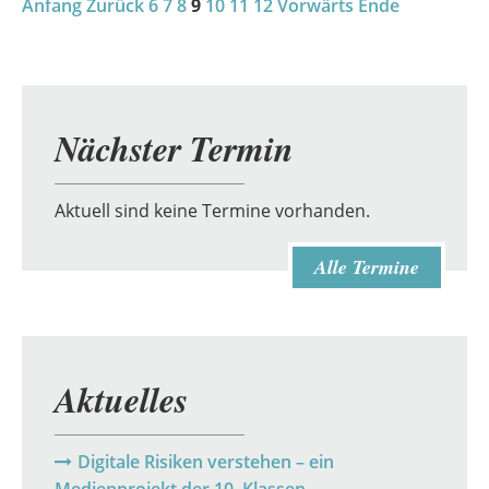
Anfang
Zurück
Musikgymnasium
6
7
8
9
10
11
12
Vorwärts
Ende
Nächster Termin
Aktuell sind keine Termine vorhanden.
Alle Termine
Aktuelles
Digitale Risiken verstehen – ein