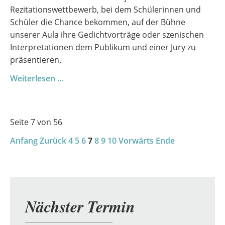
Rezitationswettbewerb, bei dem Schülerinnen und
Schüler die Chance bekommen, auf der Bühne
unserer Aula ihre Gedichtvorträge oder szenischen
Interpretationen dem Publikum und einer Jury zu
präsentieren.
Worte,
Weiterlesen …
die
bewegen:
Der
Seite 7 von 56
Rezitationswettbewerb
Anfang
Zurück
2025
4
5
6
7
8
9
10
Vorwärts
Ende
Nächster Termin