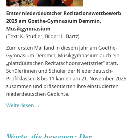
Erster niederdeutscher Rezitationswettbewerb
2025 am Goethe-Gymnasium Demmin,
Musikgymnasium
(Text: K. Studier, Bilder: L. Bartz)
Zum ersten Mal fand in diesem Jahr am Goethe-
Gymnasium Demmin, Musikgymnasium auch ein
„plattdüütschen Rezitatschoonswettstriet“ statt.
Schülerinnen und Schüler der Niederdeutsch-
Profilklassen 8 bis 11 kamen am 21. November 2025
zusammen und präsentierten ihre einstudierten
niederdeutschen Gedichte.
Platt
Weiterlesen …
dröppt
Poesie:
Erster
Worte, die bewegen: Der
niederdeutscher