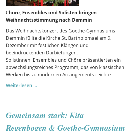
C
höre, Ensembles und Solisten bringen
Weihnachtsstimmung nach Demmin
Das Weihnachtskonzert des Goethe-Gymnasiums
Demmin füllte die Kirche St. Bartholomaei am 9.
Dezember mit festlichen Klängen und
beeindruckenden Darbietungen.
Solistinnen, Ensembles und Chöre präsentierten ein
abwechslungsreiches Programm, das von klassischen
Werken bis zu modernen Arrangements reichte
Adventliche
Weiterlesen …
Klänge
erfüllen
die
Gemeinsam stark: Kita
Kirche
–
Regenbogen & Goethe-Gymnasium
Ein