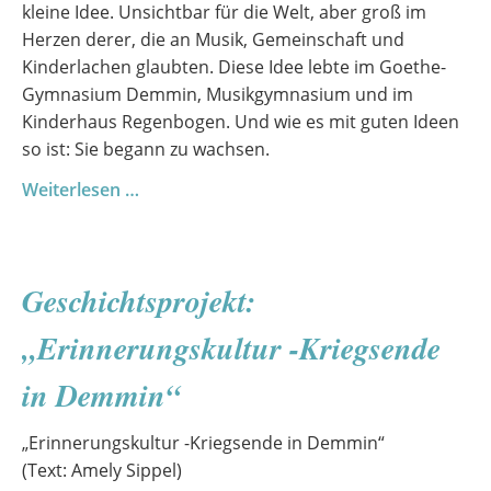
kleine Idee. Unsichtbar für die Welt, aber groß im
Herzen derer, die an Musik, Gemeinschaft und
Kinderlachen glaubten. Diese Idee lebte im Goethe-
Gymnasium Demmin, Musikgymnasium und im
Kinderhaus Regenbogen. Und wie es mit guten Ideen
so ist: Sie begann zu wachsen.
Gemeinsam
Weiterlesen …
stark:
Kita
Regenbogen
Geschichtsprojekt:
&
Goethe-
„Erinnerungskultur -Kriegsende
Gymnasium
erhalten
in Demmin“
Förderpreis
2025
„Erinnerungskultur -Kriegsende in Demmin“
(Text: Amely Sippel)