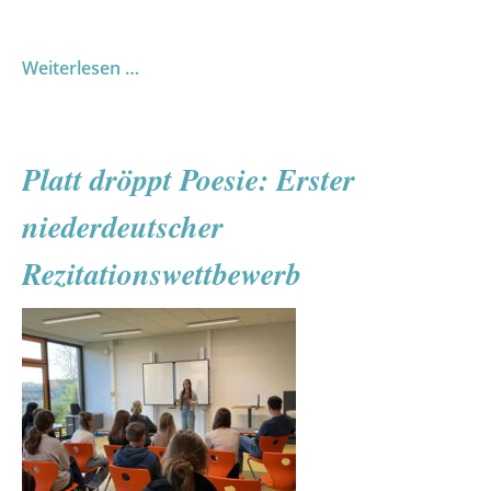
Teamgeist,
Weiterlesen …
Tempo,
Top-
Leistungen
Platt dröppt Poesie: Erster
-
Schulmeisterschaften
niederdeutscher
im
Handball
Rezitationswettbewerb