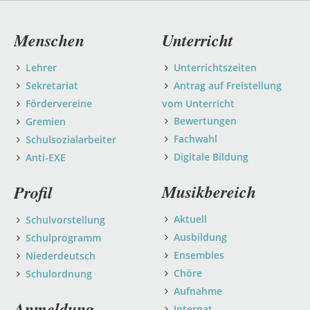
Navigation
Menschen
Unterricht
überspringen
Lehrer
Unterrichtszeiten
Sekretariat
Antrag auf Freistellung
Fördervereine
vom Unterricht
Bewertungen
Gremien
Fachwahl
Schulsozialarbeiter
Digitale Bildung
Anti-EXE
Musikbereich
Profil
Aktuell
Schulvorstellung
Ausbildung
Schulprogramm
Ensembles
Niederdeutsch
Chöre
Schulordnung
Aufnahme
Anmeldung
Internat