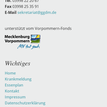
Tel.
03998 22 20 67
Fax
03998 25 35 91
E-Mail
sekretariat@ggdm.de
unterstützt vom Vorpommern-Fonds
Wichtiges
Navigation
Home
überspringen
Krankmeldung
Essenplan
Kontakt
Impressum
Datenschutzerklärung