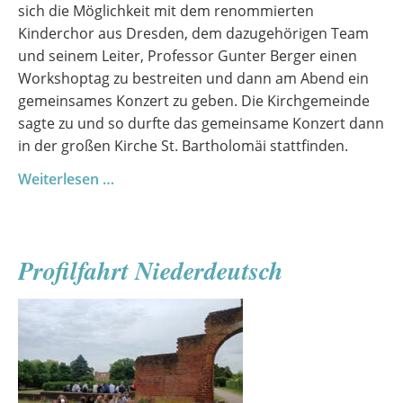
sich die Möglichkeit mit dem renommierten
Kinderchor aus Dresden, dem dazugehörigen Team
und seinem Leiter, Professor Gunter Berger einen
Workshoptag zu bestreiten und dann am Abend ein
gemeinsames Konzert zu geben. Die Kirchgemeinde
sagte zu und so durfte das gemeinsame Konzert dann
in der großen Kirche St. Bartholomäi stattfinden.
Ein
Weiterlesen …
außergewöhnlicher
Chortag
mit
Profilfahrt Niederdeutsch
Gästen
aus
Dresden