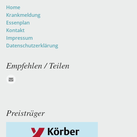
Navigation
Home
überspringen
Krankmeldung
Essenplan
Kontakt
Impressum
Datenschutzerklärung
Empfehlen / Teilen
E-mail
Preisträger