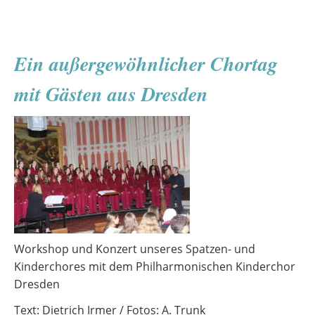
Risiken
verstehen
–
Ein außergewöhnlicher Chortag
ein
Medienprojekt
mit Gästen aus Dresden
der
10.
Klassen
Workshop und Konzert unseres Spatzen- und
Kinderchores mit dem Philharmonischen Kinderchor
Dresden
Text: Dietrich Irmer / Fotos: A. Trunk