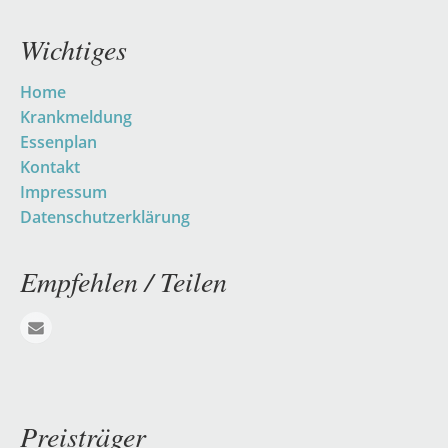
Wichtiges
Navigation
Home
überspringen
Krankmeldung
Essenplan
Kontakt
Impressum
Datenschutzerklärung
Empfehlen / Teilen
E-mail
Preisträger