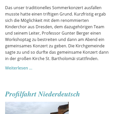
Das unser traditionelles Sommerkonzert ausfallen
musste hatte einen triftigen Grund. Kurzfristig ergab
sich die Möglichkeit mit dem renommierten
Kinderchor aus Dresden, dem dazugehörigen Team
und seinem Leiter, Professor Gunter Berger einen
Workshoptag zu bestreiten und dann am Abend ein
gemeinsames Konzert zu geben. Die Kirchgemeinde
sagte zu und so durfte das gemeinsame Konzert dann
in der großen Kirche St. Bartholomäi stattfinden.
Ein
Weiterlesen …
außergewöhnlicher
Chortag
mit
Profilfahrt Niederdeutsch
Gästen
aus
Dresden