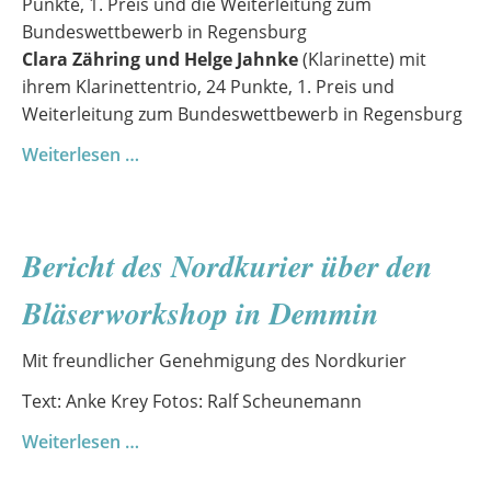
Punkte, 1. Preis und die Weiterleitung zum
Bundeswettbewerb in Regensburg
Clara Zähring und Helge Jahnke
(Klarinette) mit
ihrem Klarinettentrio, 24 Punkte, 1. Preis und
Weiterleitung zum Bundeswettbewerb in Regensburg
Auf
Weiterlesen …
dem
Weg
nach
Bericht des Nordkurier über den
Regensburg
–
Bläserworkshop in Demmin
große
Bühne
Mit freundlicher Genehmigung des Nordkurier
für
große
Text: Anke Krey Fotos: Ralf Scheunemann
Talente
Bericht
Weiterlesen …
des