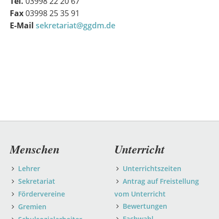
Tel.
03998 22 20 67
Fax
03998 25 35 91
E-Mail
sekretariat@ggdm.de
Navigation
Menschen
Unterricht
überspringen
Lehrer
Unterrichtszeiten
Sekretariat
Antrag auf Freistellung
Fördervereine
vom Unterricht
Bewertungen
Gremien
Fachwahl