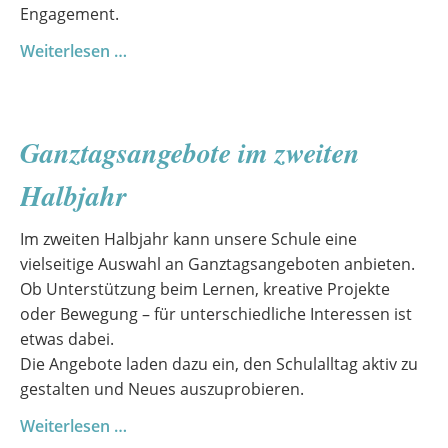
Engagement.
Zwei
Weiterlesen …
Vorspielabende
–
junge
Ganztagsangebote im zweiten
Talente
im
Halbjahr
Rampenlicht
Im zweiten Halbjahr kann unsere Schule eine
vielseitige Auswahl an Ganztagsangeboten anbieten.
Ob Unterstützung beim Lernen, kreative Projekte
oder Bewegung – für unterschiedliche Interessen ist
etwas dabei.
Die Angebote laden dazu ein, den Schulalltag aktiv zu
gestalten und Neues auszuprobieren.
Ganztagsangebote
Weiterlesen …