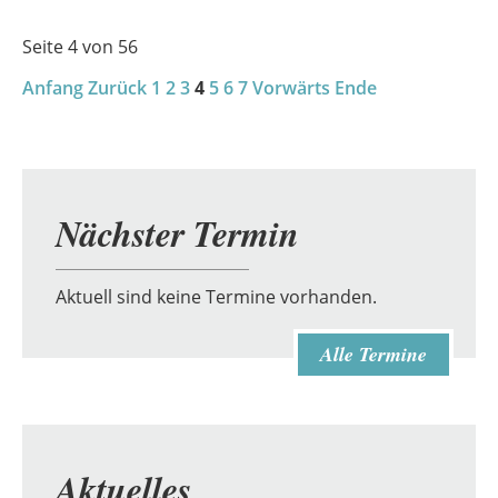
Nordkurier
über
Seite 4 von 56
den
Anfang
Zurück
Bläserworkshop
1
2
3
4
5
6
7
Vorwärts
Ende
in
Demmin
Nächster Termin
Aktuell sind keine Termine vorhanden.
Alle Termine
Aktuelles