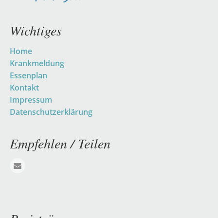
Wichtiges
Navigation
Home
überspringen
Krankmeldung
Essenplan
Kontakt
Impressum
Datenschutzerklärung
Empfehlen / Teilen
E-mail