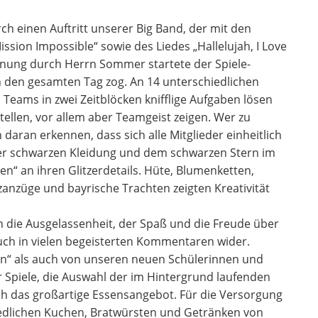
 einen Auftritt unserer Big Band, der mit den
sion Impossible“ sowie des Liedes „Hallelujah, I Love
ffnung durch Herrn Sommer startete der Spiele-
h den gesamten Tag zog. An 14 unterschiedlichen
 Teams in zwei Zeitblöcken knifflige Aufgaben lösen
tellen, vor allem aber Teamgeist zeigen. Wer zu
 daran erkennen, dass sich alle Mitglieder einheitlich
hrer schwarzen Kleidung und dem schwarzen Stern im
en“ an ihren Glitzerdetails. Hüte, Blumenketten,
anzüge und bayrische Trachten zeigten Kreativität
 die Ausgelassenheit, der Spaß und die Freude über
auch in vielen begeisterten Kommentaren wider.
n“ als auch von unseren neuen Schülerinnen und
der Spiele, die Auswahl der im Hintergrund laufenden
ch das großartige Essensangebot. Für die Versorgung
iedlichen Kuchen, Bratwürsten und Getränken von