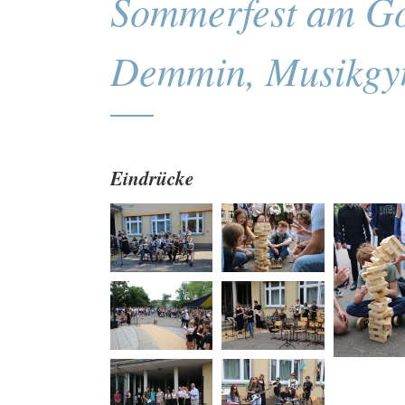
Sommerfest am G
Demmin, Musikg
Eindrücke