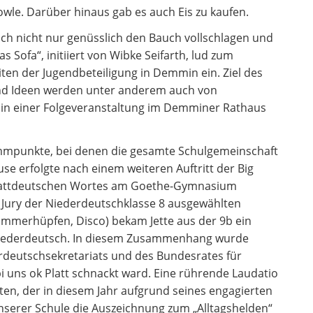
wle. Darüber hinaus gab es auch Eis zu kaufen.
 nicht nur genüsslich den Bauch vollschlagen und
s Sofa“, initiiert von Wibke Seifarth, lud zum
ten der Jugendbeteiligung in Demmin ein. Ziel des
und Ideen werden unter anderem auch von
 in einer Folgeveranstaltung im Demminer Rathaus
mpunkte, bei denen die gesamte Schulgemeinschaft
 erfolgte nach einem weiteren Auftritt der Big
Plattdeutschen Wortes am Goethe-Gymnasium
 Jury der Niederdeutschklasse 8 ausgewählten
mmerhüpfen, Disco) bekam Jette aus der 9b ein
Niederdeutsch. In diesem Zusammenhang wurde
rdeutschsekretariats und des Bundesrates für
bi uns ok Platt schnackt ward. Eine rührende Laudatio
ten, der in diesem Jahr aufgrund seines engagierten
unserer Schule die Auszeichnung zum „Alltagshelden“