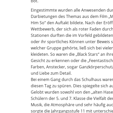
bot.
Eingestimmte wurden alle Anwesenden durch
Darbietungen des Themas aus dem Film „Mis
Him So“ den Auftakt bildete. Nach der Erö
Wettbewerb, der sich als roter Faden durc
Stationen durften die im Vorfeld gebildeten
oder ihr sportliches Können unter Beweis s
welcher Gruppe gehörte, ließ sich bei vielen
kleideten. So waren die „Black Stars“ an i
Gesicht zu erkennen oder die „Feentastisch
Farben, Anstecker, sogar Ganzkörperschutz
und Liebe zum Detail.
Bei einem Gang durch das Schulhaus waren
diesen Tag zu spüren. Dies spiegelte sich 
Gelobt wurden sowohl von den „alten Hase
Schülern der 5. und 7. Klasse die Vielfalt 
Musik, die Atmosphäre und sehr häufig au
sorgte die Jahrgangsstufe 11 mit untersch