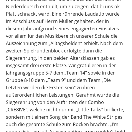
Niederdeutsch enthüllt, um zu zeigen, dat bi uns ok
Platt schnackt ward. Eine rührende Laudatio wurde
im Anschluss auf Herrn Müller gehalten, der in
diesem Jahr aufgrund seines engagierten Einsatzes
vor allem für den Musikbereich unserer Schule die
Auszeichnung zum „Alltagshelden“ erhielt. Nach dem
zweiten Spielrundenblock erfolgte dann die
Siegerehrung. In den beiden Altersklassen gab es
insgesamt drei erste Plätze. Wir gratulieren in der
Jahrgangsgruppe 5-7 dem „Team 14“ sowie in der
Gruppe 8-10 dem „Team 9“ und dem Team „Die
Letzten werden die Ersten sein“ zu ihren
außerordentlichen Leistungen. Gerahmt wurde die
Siegerehrung von den Auftritten der Combo
„CRE8IVE“, welche nicht nur mit „Little Talks“ brillierte,
sondern mit einem Song der Band The White Stripes
auch die gesamte Schule zum Rocken brachte. „I'm
gonna fight 'em all. A seven nation army couldn't hold