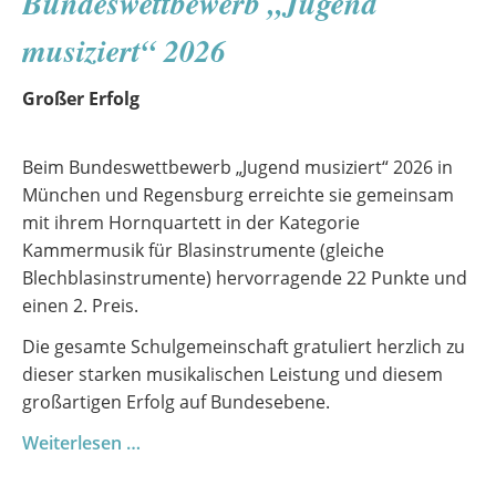
Bundeswettbewerb „Jugend
Die
Fortsetzung
musiziert“ 2026
eines
Abends,
Großer Erfolg
der
noch
Beim Bundeswettbewerb „Jugend musiziert“ 2026 in
nachklingt
München und Regensburg erreichte sie gemeinsam
mit ihrem Hornquartett in der Kategorie
Kammermusik für Blasinstrumente (gleiche
Blechblasinstrumente) hervorragende 22 Punkte und
einen 2. Preis.
Die gesamte Schulgemeinschaft gratuliert herzlich zu
dieser starken musikalischen Leistung und diesem
großartigen Erfolg auf Bundesebene.
Großer
Weiterlesen …
Erfolg