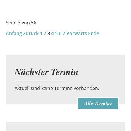
Grüße
an
die
Seite 3 von 56
Grundschulen
Anfang
Zurück
der
1
2
3
4
5
6
7
Vorwärts
Ende
Region
Nächster Termin
Aktuell sind keine Termine vorhanden.
Alle Termine