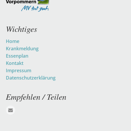
Wichtiges
Navigation
Home
überspringen
Krankmeldung
Essenplan
Kontakt
Impressum
Datenschutzerklärung
Empfehlen / Teilen
E-mail