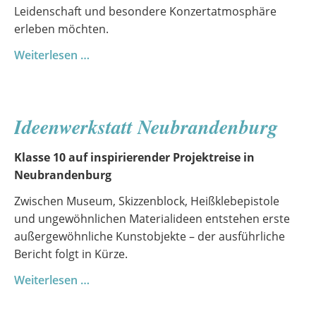
Leidenschaft und besondere Konzertatmosphäre
erleben möchten.
Wenn
Weiterlesen …
Stimmen
Geschichten
erzählen
Ideenwerkstatt Neubrandenburg
–
Liederabend
Klasse 10 auf inspirierender Projektreise in
2026
Neubrandenburg
Zwischen Museum, Skizzenblock, Heißklebepistole
und ungewöhnlichen Materialideen entstehen erste
außergewöhnliche Kunstobjekte – der ausführliche
Bericht folgt in Kürze.
Ideenwerkstatt
Weiterlesen …
Neubrandenburg