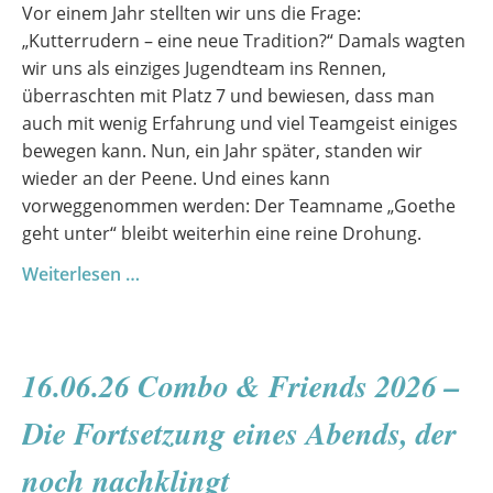
Vor einem Jahr stellten wir uns die Frage:
„Kutterrudern – eine neue Tradition?“ Damals wagten
wir uns als einziges Jugendteam ins Rennen,
überraschten mit Platz 7 und bewiesen, dass man
auch mit wenig Erfahrung und viel Teamgeist einiges
bewegen kann. Nun, ein Jahr später, standen wir
wieder an der Peene. Und eines kann
vorweggenommen werden: Der Teamname „Goethe
geht unter“ bleibt weiterhin eine reine Drohung.
Goethe
Weiterlesen …
geht
unter?
Schon
16.06.26 Combo & Friends 2026 –
wieder
nicht!
Die Fortsetzung eines Abends, der
noch nachklingt