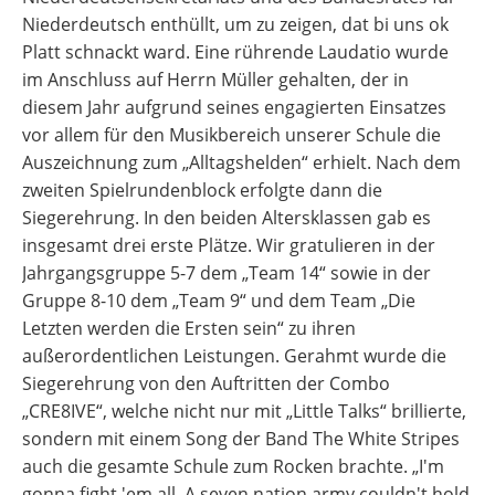
Niederdeutsch enthüllt, um zu zeigen, dat bi uns ok
Platt schnackt ward. Eine rührende Laudatio wurde
im Anschluss auf Herrn Müller gehalten, der in
diesem Jahr aufgrund seines engagierten Einsatzes
vor allem für den Musikbereich unserer Schule die
Auszeichnung zum „Alltagshelden“ erhielt. Nach dem
zweiten Spielrundenblock erfolgte dann die
Siegerehrung. In den beiden Altersklassen gab es
insgesamt drei erste Plätze. Wir gratulieren in der
Jahrgangsgruppe 5-7 dem „Team 14“ sowie in der
Gruppe 8-10 dem „Team 9“ und dem Team „Die
Letzten werden die Ersten sein“ zu ihren
außerordentlichen Leistungen. Gerahmt wurde die
Siegerehrung von den Auftritten der Combo
„CRE8IVE“, welche nicht nur mit „Little Talks“ brillierte,
sondern mit einem Song der Band The White Stripes
auch die gesamte Schule zum Rocken brachte. „I'm
gonna fight 'em all. A seven nation army couldn't hold