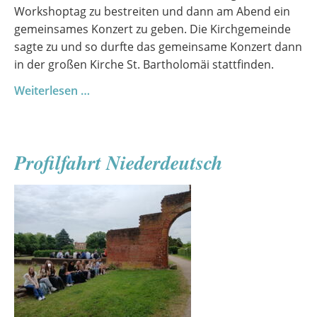
Workshoptag zu bestreiten und dann am Abend ein
gemeinsames Konzert zu geben. Die Kirchgemeinde
sagte zu und so durfte das gemeinsame Konzert dann
in der großen Kirche St. Bartholomäi stattfinden.
Ein
Weiterlesen …
außergewöhnlicher
Chortag
mit
Profilfahrt Niederdeutsch
Gästen
aus
Dresden