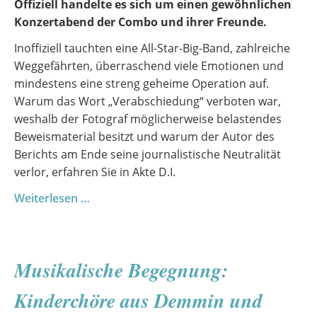
Offiziell handelte es sich um einen gewöhnlichen
Konzertabend der Combo und ihrer Freunde.
Inoffiziell tauchten eine All-Star-Big-Band, zahlreiche
Weggefährten, überraschend viele Emotionen und
mindestens eine streng geheime Operation auf.
Warum das Wort „Verabschiedung“ verboten war,
weshalb der Fotograf möglicherweise belastendes
Beweismaterial besitzt und warum der Autor des
Berichts am Ende seine journalistische Neutralität
verlor, erfahren Sie in Akte D.I.
Combo
Weiterlesen …
&
Friends
2026
Musikalische Begegnung:
–
Akte
Kinderchöre aus Demmin und
D.I.