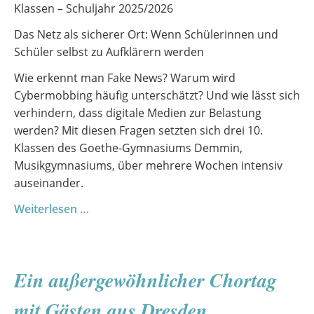
Klassen – Schuljahr 2025/2026
Das Netz als sicherer Ort: Wenn Schülerinnen und
Schüler selbst zu Aufklärern werden
Wie erkennt man Fake News? Warum wird
Cybermobbing häufig unterschätzt? Und wie lässt sich
verhindern, dass digitale Medien zur Belastung
werden? Mit diesen Fragen setzten sich drei 10.
Klassen des Goethe-Gymnasiums Demmin,
Musikgymnasiums, über mehrere Wochen intensiv
auseinander.
Digitale
Weiterlesen …
Risiken
verstehen
–
Ein außergewöhnlicher Chortag
ein
Medienprojekt
mit Gästen aus Dresden
der