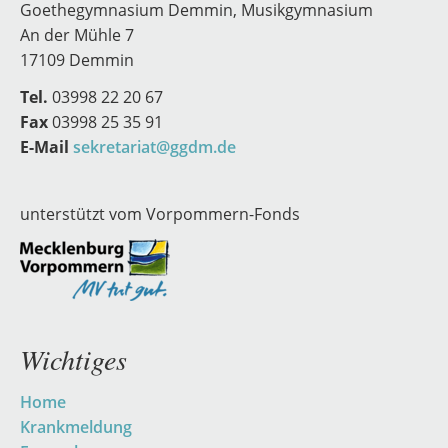
Goethegymnasium Demmin, Musikgymnasium
An der Mühle 7
17109 Demmin
Tel.
03998 22 20 67
Fax
03998 25 35 91
E-Mail
sekretariat@ggdm.de
unterstützt vom Vorpommern-Fonds
Wichtiges
Navigation
Home
überspringen
Krankmeldung