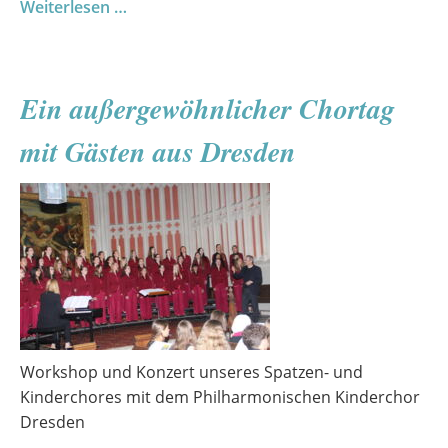
Digitale
Weiterlesen …
Risiken
verstehen
–
Ein außergewöhnlicher Chortag
ein
Medienprojekt
mit Gästen aus Dresden
der
10.
Klassen
Workshop und Konzert unseres Spatzen- und
Kinderchores mit dem Philharmonischen Kinderchor
Dresden