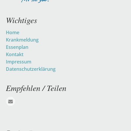
Wichtiges
Navigation
Home
überspringen
Krankmeldung
Essenplan
Kontakt
Impressum
Datenschutzerklärung
Empfehlen / Teilen
E-mail