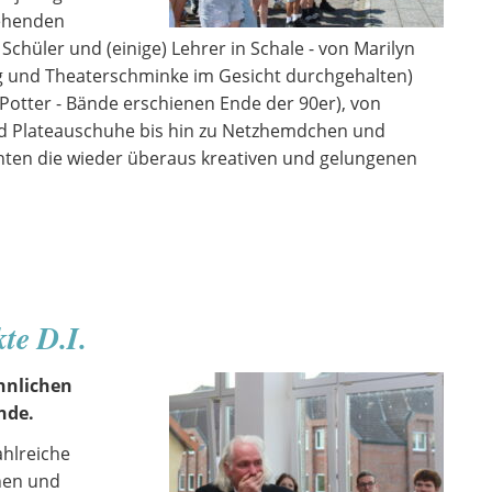
tehenden
 Schüler und (einige) Lehrer in Schale - von Marilyn
g und Theaterschminke im Gesicht durchgehalten)
otter - Bände erschienen Ende der 90er), von
d Plateauschuhe bis hin zu Netzhemdchen und
hten die wieder überaus kreativen und gelungenen
te D.I.
öhnlichen
nde.
zahlreiche
nen und