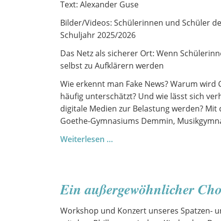
Text: Alexander Guse
Bilder/Videos: Schülerinnen und Schüler de
Schuljahr 2025/2026
Das Netz als sicherer Ort: Wenn Schülerin
selbst zu Aufklärern werden
Wie erkennt man Fake News? Warum wird
häufig unterschätzt? Und wie lässt sich ver
digitale Medien zur Belastung werden? Mit d
Goethe-Gymnasiums Demmin, Musikgymnas
Digitale
Weiterlesen …
Risiken
verstehen
–
Ein außergewöhnlicher Cho
ein
Medienprojekt
Workshop und Konzert unseres Spatzen- u
der