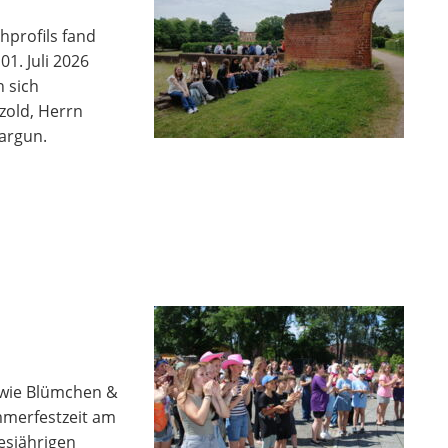
hprofils fand
01. Juli 2026
n sich
zold, Herrn
argun.
owie Blümchen &
mmerfestzeit am
sjährigen