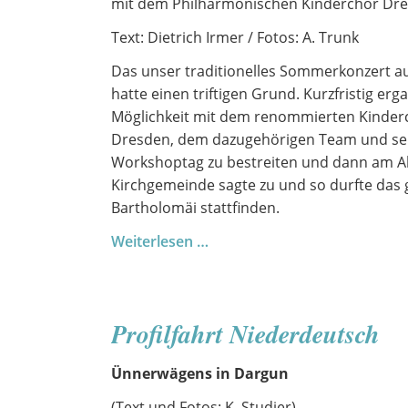
mit dem Philharmonischen Kinderchor Dr
10.
Klassen
Text: Dietrich Irmer / Fotos: A. Trunk
Das unser traditionelles Sommerkonzert a
hatte einen triftigen Grund. Kurzfristig erga
Möglichkeit mit dem renommierten Kinder
Dresden, dem dazugehörigen Team und sein
Workshoptag zu bestreiten und dann am A
Kirchgemeinde sagte zu und so durfte das 
Bartholomäi stattfinden.
Ein
Weiterlesen …
außergewöhnlicher
Chortag
mit
Profilfahrt Niederdeutsch
Gästen
aus
Ünnerwägens in Dargun
Dresden
(Text und Fotos: K. Studier)