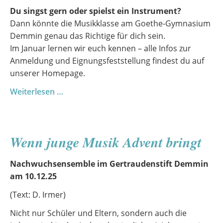
Du singst gern oder spielst ein Instrument?
Dann könnte die Musikklasse am Goethe-Gymnasium
Demmin genau das Richtige für dich sein.
Im Januar lernen wir euch kennen – alle Infos zur
Anmeldung und Eignungsfeststellung findest du auf
unserer Homepage.
Mit
Weiterlesen …
Freude
musizieren
–
Wenn junge Musik Advent bringt
Einstieg
in
Nachwuchsensemble im Gertraudenstift Demmin
die
am 10.12.25
Musikklasse
2025/2026
(Text: D. Irmer)
Nicht nur Schüler und Eltern, sondern auch die