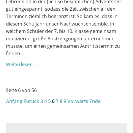
Lehrer sind in der (ach so besinnlichen) Adventszeit
gut eingespannt, sodass die Zeit zwischen all den
Terminen ziemlich begrenzt ist. So kam es, dass in
diesem Schuljahr unser Nachwuchsensemble, in
welchem Schüler der 7. bis 10. Klasse gemeinsam
musizieren, große Anstrengungen unternehmen
musste, um einen gemeinsamen Auftrittstermin zu
finden.
Wenn
Weiterlesen …
junge
Musik
Advent
Seite 6 von 56
bringt
Anfang
Zurück
3
4
5
6
7
8
9
Vorwärts
Ende