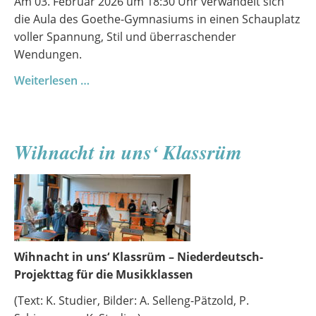
Am 03. Februar 2026 um 18:30 Uhr verwandelt sich
die Aula des Goethe-Gymnasiums in einen Schauplatz
voller Spannung, Stil und überraschender
Wendungen.
Volle
Weiterlesen …
Fahrt
ins
Verderben
Wihnacht in uns‘ Klassrüm
–
Ein
Krimi
in
Smoking
und
Seide
Wihnacht in uns‘ Klassrüm – Niederdeutsch-
Projekttag für die Musikklassen
(Text: K. Studier, Bilder: A. Selleng-Pätzold, P.