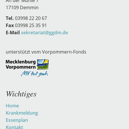
An der Mühle 7
17109 Demmin
Tel.
03998 22 20 67
Fax
03998 25 35 91
E-Mail
sekretariat@ggdm.de
unterstützt vom Vorpommern-Fonds
Wichtiges
Navigation
Home
überspringen
Krankmeldung
Essenplan
Kontakt