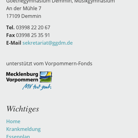
Goethegymnasium Demmin, Musikgymnasium
An der Mühle 7
17109 Demmin
Tel.
03998 22 20 67
Fax
03998 25 35 91
E-Mail
sekretariat@ggdm.de
unterstützt vom Vorpommern-Fonds
Wichtiges
Navigation
Home
überspringen
Krankmeldung
Essenplan