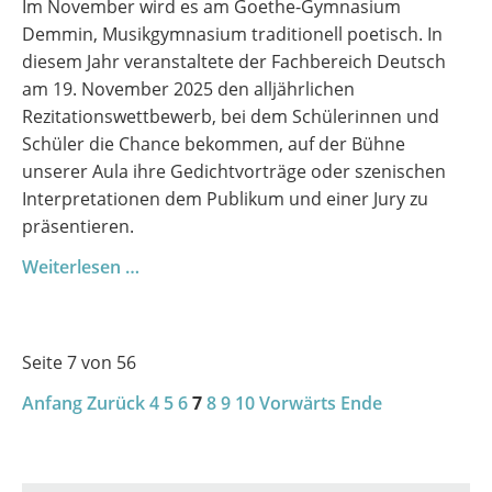
Im November wird es am Goethe-Gymnasium
Demmin, Musikgymnasium traditionell poetisch. In
diesem Jahr veranstaltete der Fachbereich Deutsch
am 19. November 2025 den alljährlichen
Rezitationswettbewerb, bei dem Schülerinnen und
Schüler die Chance bekommen, auf der Bühne
unserer Aula ihre Gedichtvorträge oder szenischen
Interpretationen dem Publikum und einer Jury zu
präsentieren.
Worte,
Weiterlesen …
die
bewegen:
Der
Seite 7 von 56
Rezitationswettbewerb
Anfang
Zurück
2025
4
5
6
7
8
9
10
Vorwärts
Ende