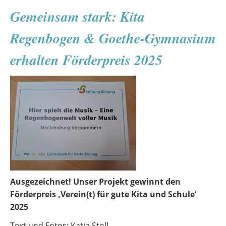
die
Gemeinsam stark: Kita
Kirche
–
Regenbogen & Goethe-Gymnasium
Ein
Rückblick
erhalten Förderpreis 2025
aufs
Weihnachtskonzert
Ausgezeichnet! Unser Projekt gewinnt den
Förderpreis ‚Verein(t) für gute Kita und Schule‘
2025
Text und Fotos: Katja Stoll