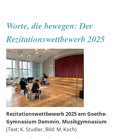
dröppt
Poesie:
Erster
Worte, die bewegen: Der
niederdeutscher
Rezitationswettbewerb
Rezitationswettbewerb 2025
Rezitationswettbewerb 2025 am Goethe-
Gymnasium Demmin, Musikgymnasium
(Text: K. Studier, Bild: M. Koch)