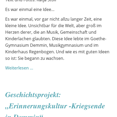
Es war einmal eine Idee…
Es war einmal, vor gar nicht allzu langer Zeit, eine
kleine Idee. Unsichtbar für die Welt, aber groß im
Herzen derer, die an Musik, Gemeinschaft und
Kinderlachen glaubten. Diese Idee lebte im Goethe-
Gymnasium Demmin, Musikgymnasium und im
Kinderhaus Regenbogen. Und wie es mit guten Ideen
so ist: Sie begann zu wachsen.
Gemeinsam
Weiterlesen …
stark:
Kita
Regenbogen
Geschichtsprojekt:
&
Goethe-
„Erinnerungskultur -Kriegsende
Gymnasium
erhalten
in Demmin“