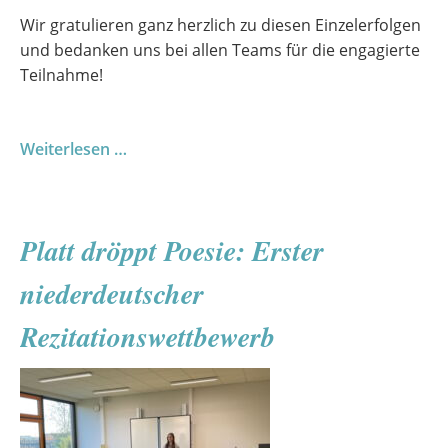
Wir gratulieren ganz herzlich zu diesen Einzelerfolgen
und bedanken uns bei allen Teams für die engagierte
Teilnahme!
Teamgeist,
Weiterlesen …
Tempo,
Top-
Leistungen
Platt dröppt Poesie: Erster
-
Schulmeisterschaften
niederdeutscher
im
Handball
Rezitationswettbewerb