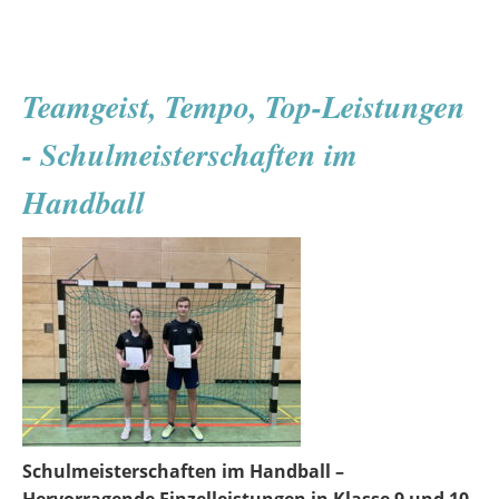
„Erinnerungskultur
-
Kriegsende
Teamgeist, Tempo, Top-Leistungen
in
Demmin“
- Schulmeisterschaften im
Handball
Schulmeisterschaften im Handball –