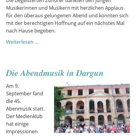
Die begeisterten Zuhörer dankten den jungen
Musikerinnen und Musikern mit herzlichen Applaus
für den überaus gelungenen Abend und konnten sich
mit der berechtigten Hoffnung auf ein nächstes Mal
nach Hause begeben.
Erster
Weiterlesen …
Vorspielabend
im
Schuljahr
Die Abendmusik in Dargun
2021/2022
Am 9.
September fand
die 45.
Abenmusik statt.
Der Medienklub
hat einige
Impressionen