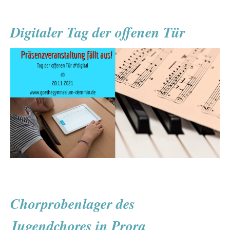
der
Klasse
Digitaler Tag der offenen Tür
10a
Chorprobenlager des
Jugendchores in Prora