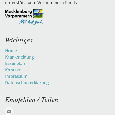
unterstützt vom Vorpommern-Fonds
Wichtiges
Navigation
Home
überspringen
Krankmeldung
Essenplan
Kontakt
Impressum
Datenschutzerklärung
Empfehlen / Teilen
E-mail