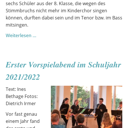
sechs Schüler aus der 8. Klasse, die wegen des
Stimmbruchs nicht mehr im Kinderchor singen
können, durften dabei sein und im Tenor bzw. im Bass
mitsingen.
Chorprobenlager
Weiterlesen …
des
Jugendchores
in
Erster Vorspielabend im Schuljahr
Prora
2021/2022
Text: Ines
Bethage Fotos:
Dietrich Irmer
Vor fast genau
einem Jahr fand