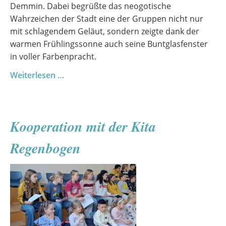
Demmin. Dabei begrüßte das neogotische
Wahrzeichen der Stadt eine der Gruppen nicht nur
mit schlagendem Geläut, sondern zeigte dank der
warmen Frühlingssonne auch seine Buntglasfenster
in voller Farbenpracht.
Ein
Weiterlesen …
Wahrzeichen
der
Stadt
Kooperation mit der Kita
Demmin
erkunden
Regenbogen