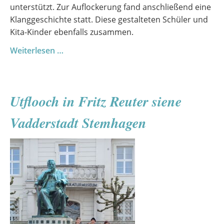
unterstützt. Zur Auflockerung fand anschließend eine
Klanggeschichte statt. Diese gestalteten Schüler und
Kita-Kinder ebenfalls zusammen.
Kooperation
Weiterlesen …
mit
der
Kita
Utflooch in Fritz Reuter siene
Regenbogen
Vadderstadt Stemhagen