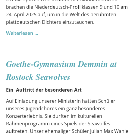
brachen die Niederdeutsch-Profilklassen 9 und 10 am
24. April 2025 auf, um in die Welt des berühmten
plattdeutschen Dichters einzutauchen.
Utflooch
Weiterlesen …
in
Fritz
Reuter
Goethe-Gymnasium Demmin at
siene
Vadderstadt
Rostock Seawolves
Stemhagen
Ein Auftritt der besonderen Art
Auf Einladung unserer Ministerin hatten Schüler
unseres Jugendchores ein ganz besonderes
Konzerterlebnis. Sie durften im kulturellen
Rahmenprogramm eines Spiels der Seawolfes
auftreten. Unser ehemaliger Schüler Julian Max Wahle