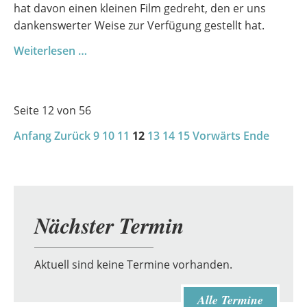
hat davon einen kleinen Film gedreht, den er uns
dankenswerter Weise zur Verfügung gestellt hat.
Goethe-
Weiterlesen …
Gymnasium
Demmin
at
Seite 12 von 56
Rostock
Anfang
Zurück
Seawolves
9
10
11
12
13
14
15
Vorwärts
Ende
Nächster Termin
Aktuell sind keine Termine vorhanden.
Alle Termine