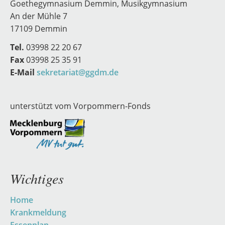
Goethegymnasium Demmin, Musikgymnasium
An der Mühle 7
17109 Demmin
Tel.
03998 22 20 67
Fax
03998 25 35 91
E-Mail
sekretariat@ggdm.de
unterstützt vom Vorpommern-Fonds
Wichtiges
Navigation
Home
überspringen
Krankmeldung