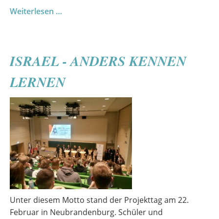
Eröffnung
Weiterlesen …
der
Ausstellung
„Reichsbanner
ISRAEL - ANDERS KENNEN
Schwarz-
Rot-
LERNEN
Gold
in
Pommern
1924-
1933“
Unter diesem Motto stand der Projekttag am 22.
Februar in Neubrandenburg. Schüler und