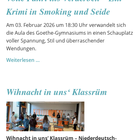
Krimi in Smoking und Seide
Am 03. Februar 2026 um 18:30 Uhr verwandelt sich
die Aula des Goethe-Gymnasiums in einen Schauplatz
voller Spannung, Stil und überraschender
Wendungen.
Volle
Weiterlesen …
Fahrt
ins
Verderben
Wihnacht in uns‘ Klassrüm
–
Ein
Krimi
in
Smoking
und
Seide
Wihnacht in uns‘ Klassrüm – Niederdeutsch-