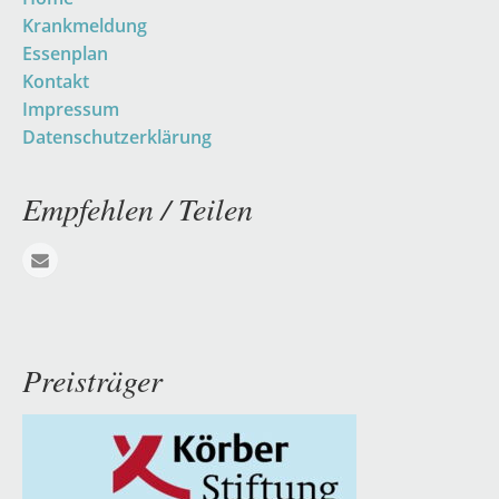
überspringen
Krankmeldung
Essenplan
Kontakt
Impressum
Datenschutzerklärung
Empfehlen / Teilen
E-mail
Preisträger