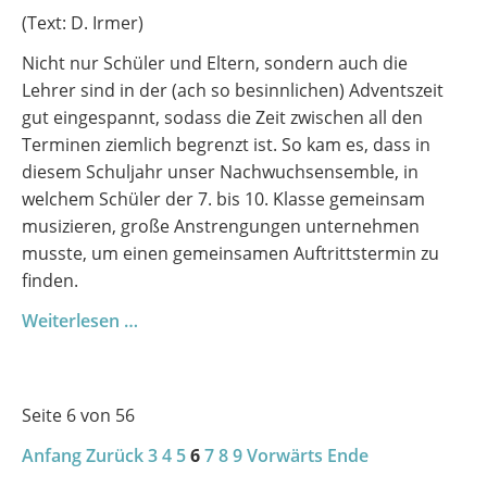
2025/2026
(Text: D. Irmer)
Nicht nur Schüler und Eltern, sondern auch die
Lehrer sind in der (ach so besinnlichen) Adventszeit
gut eingespannt, sodass die Zeit zwischen all den
Terminen ziemlich begrenzt ist. So kam es, dass in
diesem Schuljahr unser Nachwuchsensemble, in
welchem Schüler der 7. bis 10. Klasse gemeinsam
musizieren, große Anstrengungen unternehmen
musste, um einen gemeinsamen Auftrittstermin zu
finden.
Wenn
Weiterlesen …
junge
Musik
Advent
Seite 6 von 56
bringt
Anfang
Zurück
3
4
5
6
7
8
9
Vorwärts
Ende