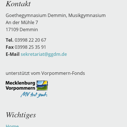
Kontakt
Goethegymnasium Demmin, Musikgymnasium
An der Mühle 7
17109 Demmin
Tel.
03998 22 20 67
Fax
03998 25 35 91
E-Mail
sekretariat@ggdm.de
unterstützt vom Vorpommern-Fonds
Wichtiges
Navigation
Home