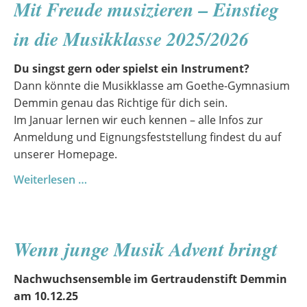
Mit Freude musizieren – Einstieg
im
Herbst
in die Musikklasse 2025/2026
2025
Du singst gern oder spielst ein Instrument?
Dann könnte die Musikklasse am Goethe-Gymnasium
Demmin genau das Richtige für dich sein.
Im Januar lernen wir euch kennen – alle Infos zur
Anmeldung und Eignungsfeststellung findest du auf
unserer Homepage.
Mit
Weiterlesen …
Freude
musizieren
–
Wenn junge Musik Advent bringt
Einstieg
in
Nachwuchsensemble im Gertraudenstift Demmin
die
am 10.12.25
Musikklasse