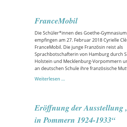
für
mehr
FranceMobil
Mehlschwalben
Die Schüler*innen des Goethe-Gymnasiu
empfingen am 27. Februar 2018 Cyrielle Clè
FranceMobil. Die junge Französin reist als
Sprachbotschafterin von Hamburg durch S
Holstein und Mecklenburg-Vorpommern un
an deutschen Schule ihre französische Mut
FranceMobil
Weiterlesen …
Eröffnung der Ausstellung
in Pommern 1924-1933“