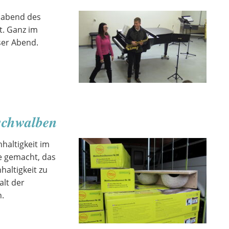
elabend des
t. Ganz im
ser Abend.
schwalben
haltigkeit im
be gemacht, das
haltigkeit zu
alt der
n.