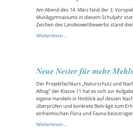
Am Abend des 14. März fand der 3. Vorspi
Musikgymnasiums in diesem Schuljahr stat
Zeichen des Landeswettbewerbs stand die
Dritter
Weiterlesen …
Vorspielabend
Neue Nester für mehr Mehl
Der Projektfachkurs „Naturschutz und Nach
Alltag“ der Klasse 11 hat es sich zur Aufga
eigene Handeln in Hinblick auf dessen Nach
überprüfen und konkrete Beiträge zum Erh
einheimischen Flora und Fauna beizutrage
Neue
Weiterlesen …
Nester