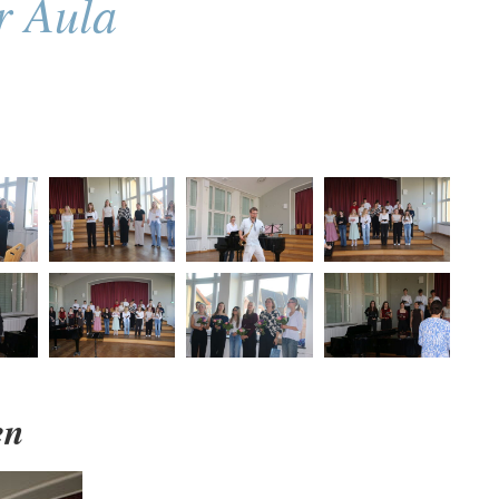
r Aula
en