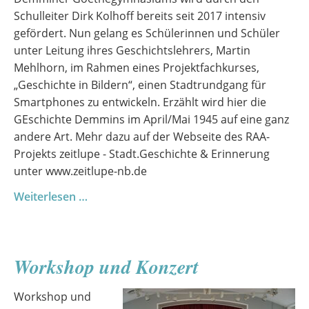
Schulleiter Dirk Kolhoff bereits seit 2017 intensiv
gefördert. Nun gelang es Schülerinnen und Schüler
unter Leitung ihres Geschichtslehrers, Martin
Mehlhorn, im Rahmen eines Projektfachkurses,
„Geschichte in Bildern“, einen Stadtrundgang für
Smartphones zu entwickeln. Erzählt wird hier die
GEschichte Demmins im April/Mai 1945 auf eine ganz
andere Art. Mehr dazu auf der Webseite des RAA-
Projekts zeitlupe - Stadt.Geschichte & Erinnerung
unter www.zeitlupe-nb.de
Zusammenarbeit
Weiterlesen …
mit
der
Arbeitsstelle
Workshop und Konzert
für
Bildung,
Workshop und
Integration