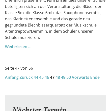
öffentlich präsentiert. Fünf Ensembles unserer Schule
beteiligten sich an der Veranstaltung: die Bläser der
Klasse 5m, die Klasse 6mb, das Saxophonensemble,
das Klarinettenensemble und das gerade neu
gegründete Blechbläserquartett der Musikschule
Altentreptow/Demmin, in dem Schüler unserer
Schule musizieren.
Workshop
Weiterlesen …
und
Konzert
Seite 47 von 56
Anfang
Zurück
44
45
46
47
48
49
50
Vorwärts
Ende
Nächster Termin