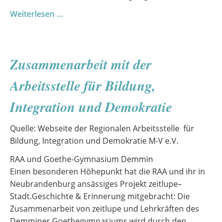
Information
Weiterlesen …
für
Eltern
zum
Zusammenarbeit mit der
Konzert
in
Arbeitsstelle für Bildung,
Prerow
Integration und Demokratie
Quelle: Webseite der Regionalen Arbeitsstelle für
Bildung, Integration und Demokratie M-V e.V.
RAA und Goethe-Gymnasium Demmin
Einen besonderen Höhepunkt hat die RAA und ihr in
Neubrandenburg ansässiges Projekt zeitlupe–
Stadt.Geschichte & Erinnerung mitgebracht: Die
Zusammenarbeit von zeitlupe und Lehrkräften des
Demminer Goethegymnasiums wird durch den