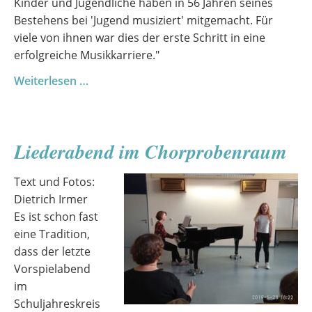
Kinder und Jugendliche haben in 56 Jahren seines
Bestehens bei 'Jugend musiziert' mitgemacht. Für
viele von ihnen war dies der erste Schritt in eine
erfolgreiche Musikkarriere."
Teilnahme
Weiterlesen …
am
Bundeswettbewerb
„Jugend
Liederabend im Chorprobenraum
musiziert“
in
Text und Fotos:
Halle
Dietrich Irmer
Es ist schon fast
eine Tradition,
dass der letzte
Vorspielabend
im
Schuljahreskreis