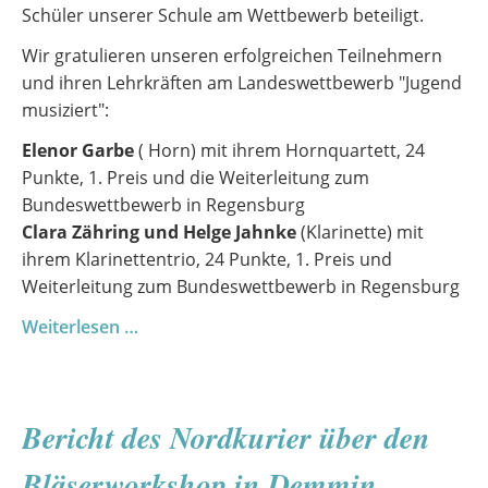
Schüler unserer Schule am Wettbewerb beteiligt.
Wir gratulieren unseren erfolgreichen Teilnehmern
und ihren Lehrkräften am Landeswettbewerb "Jugend
musiziert":
Elenor Garbe
( Horn) mit ihrem Hornquartett, 24
Punkte, 1. Preis und die Weiterleitung zum
Bundeswettbewerb in Regensburg
Clara Zähring und Helge Jahnke
(Klarinette) mit
ihrem Klarinettentrio, 24 Punkte, 1. Preis und
Weiterleitung zum Bundeswettbewerb in Regensburg
Auf
Weiterlesen …
dem
Weg
nach
Bericht des Nordkurier über den
Regensburg
–
Bläserworkshop in Demmin