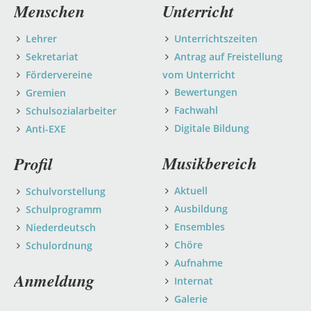
Navigation
Menschen
Unterricht
überspringen
Lehrer
Unterrichtszeiten
Sekretariat
Antrag auf Freistellung
Fördervereine
vom Unterricht
Bewertungen
Gremien
Fachwahl
Schulsozialarbeiter
Digitale Bildung
Anti-EXE
Musikbereich
Profil
Aktuell
Schulvorstellung
Ausbildung
Schulprogramm
Ensembles
Niederdeutsch
Chöre
Schulordnung
Aufnahme
Anmeldung
Internat
Galerie