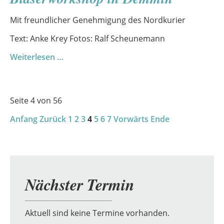
große
Bühne
Mit freundlicher Genehmigung des Nordkurier
für
große
Text: Anke Krey Fotos: Ralf Scheunemann
Talente
Bericht
Weiterlesen …
des
Nordkurier
über
Seite 4 von 56
den
Anfang
Zurück
Bläserworkshop
1
2
3
4
5
6
7
Vorwärts
Ende
in
Demmin
Nächster Termin
Aktuell sind keine Termine vorhanden.