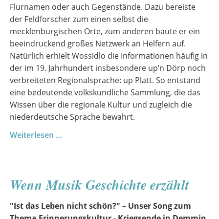
Flurnamen oder auch Gegenstände. Dazu bereiste
der Feldforscher zum einen selbst die
mecklenburgischen Orte, zum anderen baute er ein
beeindruckend großes Netzwerk an Helfern auf.
Natürlich erhielt Wossidlo die Informationen häufig in
der im 19. Jahrhundert insbesondere up’n Dörp noch
verbreiteten Regionalsprache: up Platt. So entstand
eine bedeutende volkskundliche Sammlung, die das
Wissen über die regionale Kultur und zugleich die
niederdeutsche Sprache bewahrt.
Tau
Weiterlesen …
Besäuk
bi
denn
Wenn Musik Geschichte erzählt
„Zeddelmann“
Richard
"Ist das Leben nicht schön?" – Unser Song zum
Wossidlo
Thema Erinnerungskultur - Kriegsende in Demmin