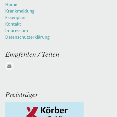
Navigation
Home
überspringen
Krankmeldung
Essenplan
Kontakt
Impressum
Datenschutzerklärung
Empfehlen / Teilen
E-mail
Preisträger