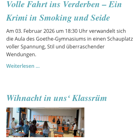
Volle Fahrt ins Verderben – Ein
Krimi in Smoking und Seide
Am 03. Februar 2026 um 18:30 Uhr verwandelt sich
die Aula des Goethe-Gymnasiums in einen Schauplatz
voller Spannung, Stil und überraschender
Wendungen.
Volle
Weiterlesen …
Fahrt
ins
Verderben
Wihnacht in uns‘ Klassrüm
–
Ein
Krimi
in
Smoking
und