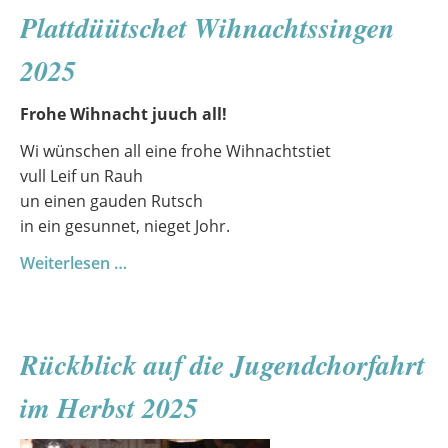
Klassrüm
Plattdüütschet Wihnachtssingen
2025
Frohe Wihnacht juuch all!
Wi wünschen all eine frohe Wihnachtstiet
vull Leif un Rauh
un einen gauden Rutsch
in ein gesunnet, nieget Johr.
Plattdüütschet
Weiterlesen …
Wihnachtssingen
2025
Rückblick auf die Jugendchorfahrt
im Herbst 2025