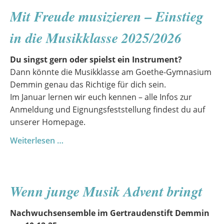
Jugendchorfahrt
Mit Freude musizieren – Einstieg
im
Herbst
in die Musikklasse 2025/2026
2025
Du singst gern oder spielst ein Instrument?
Dann könnte die Musikklasse am Goethe-Gymnasium
Demmin genau das Richtige für dich sein.
Im Januar lernen wir euch kennen – alle Infos zur
Anmeldung und Eignungsfeststellung findest du auf
unserer Homepage.
Mit
Weiterlesen …
Freude
musizieren
–
Wenn junge Musik Advent bringt
Einstieg
in
Nachwuchsensemble im Gertraudenstift Demmin
die