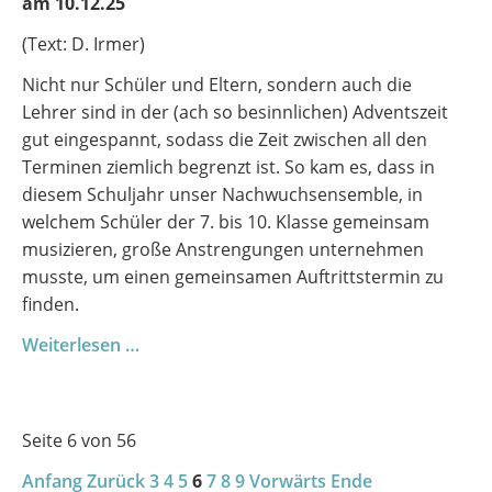
am 10.12.25
Musikklasse
2025/2026
(Text: D. Irmer)
Nicht nur Schüler und Eltern, sondern auch die
Lehrer sind in der (ach so besinnlichen) Adventszeit
gut eingespannt, sodass die Zeit zwischen all den
Terminen ziemlich begrenzt ist. So kam es, dass in
diesem Schuljahr unser Nachwuchsensemble, in
welchem Schüler der 7. bis 10. Klasse gemeinsam
musizieren, große Anstrengungen unternehmen
musste, um einen gemeinsamen Auftrittstermin zu
finden.
Wenn
Weiterlesen …
junge
Musik
Advent
Seite 6 von 56
bringt
Anfang
Zurück
3
4
5
6
7
8
9
Vorwärts
Ende