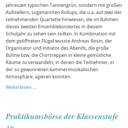
Jahreszeit typischen Tannengrün, sondern mit großen
Aufstellern, sogenannten Rollups, die u.a. auf zwei der
teilnehmenden Quartette hinwiesen, die im Rahmen
dieses zweiten Ensemblekonzertes in diesem
Schuljahr zu sehen sein sollten. In Kombination mit
dem geöffneten Flügel wusste Andreas Rosin, der
Organisator und Initiator des Abends, die große
Bühne bzw. die Chortreppen in kleine gemütliche
Räume zu verwandeln, in denen die Teilnehmer, in
der so gewonnenen kammermusikalischen
Atmosphäre, agieren konnten.
Zweites
Weiterlesen …
Ensemblekonzert
am
Goethe-
Praktikumsbörse der Klassenstufe
Gymnasium
Demmin,