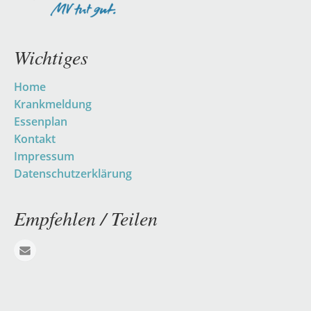
Wichtiges
Navigation
Home
überspringen
Krankmeldung
Essenplan
Kontakt
Impressum
Datenschutzerklärung
Empfehlen / Teilen
E-mail