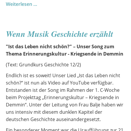
Tau
Weiterlesen …
Besäuk
bi
denn
Wenn Musik Geschichte erzählt
„Zeddelmann“
Richard
"Ist das Leben nicht schön?" – Unser Song zum
Wossidlo
Thema Erinnerungskultur - Kriegsende in Demmin
(Text: Grundkurs Geschichte 12/2)
Endlich ist es soweit! Unser Lied „Ist das Leben nicht
schön?“ ist nun als Video auf YouTube verfügbar.
Entstanden ist der Song im Rahmen der 1. C-Woche
beim Projekttag „Erinnerungskultur – Kriegsende in
Demmin“. Unter der Leitung von Frau Balje haben wir
uns intensiv mit diesem dunklen Kapitel der
deutschen Geschichte auseinandergesetzt.
Ein besonderer Moment war die Uraufführung zur 21.