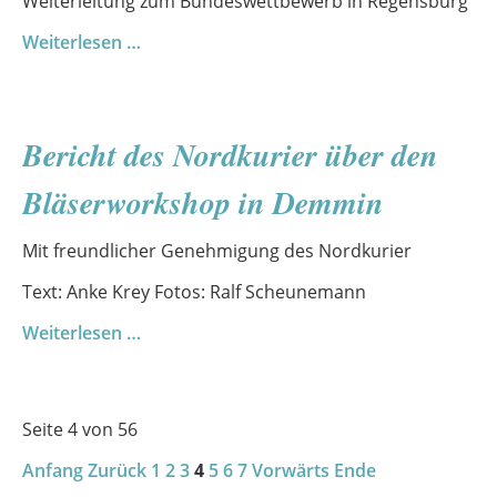
Weiterleitung zum Bundeswettbewerb in Regensburg
Auf
Weiterlesen …
dem
Weg
nach
Bericht des Nordkurier über den
Regensburg
–
Bläserworkshop in Demmin
große
Bühne
Mit freundlicher Genehmigung des Nordkurier
für
große
Text: Anke Krey Fotos: Ralf Scheunemann
Talente
Bericht
Weiterlesen …
des
Nordkurier
über
Seite 4 von 56
den
Anfang
Zurück
Bläserworkshop
1
2
3
4
5
6
7
Vorwärts
Ende