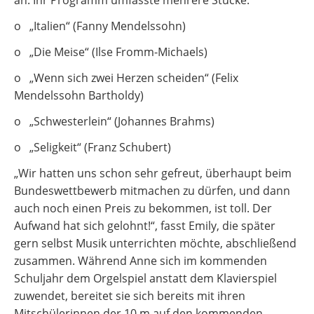
an. Ihr Programm umfasste mehrere Stücke:
o „Italien“ (Fanny Mendelssohn)
o „Die Meise“ (Ilse Fromm-Michaels)
o „Wenn sich zwei Herzen scheiden“ (Felix
Mendelssohn Bartholdy)
o „Schwesterlein“ (Johannes Brahms)
o „Seligkeit“ (Franz Schubert)
„Wir hatten uns schon sehr gefreut, überhaupt beim
Bundeswettbewerb mitmachen zu dürfen, und dann
auch noch einen Preis zu bekommen, ist toll. Der
Aufwand hat sich gelohnt!“, fasst Emily, die später
gern selbst Musik unterrichten möchte, abschließend
zusammen. Während Anne sich im kommenden
Schuljahr dem Orgelspiel anstatt dem Klavierspiel
zuwendet, bereitet sie sich bereits mit ihren
Mitschülerinnen der 10 m auf den kommenden