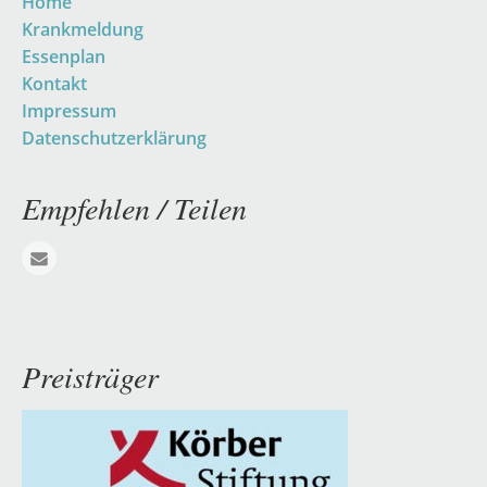
Navigation
Home
überspringen
Krankmeldung
Essenplan
Kontakt
Impressum
Datenschutzerklärung
Empfehlen / Teilen
E-mail
Preisträger