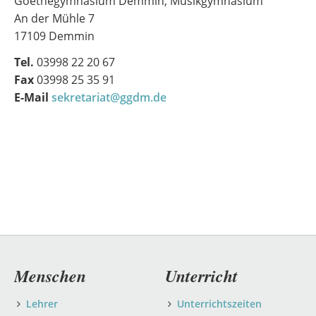
Goethegymnasium Demmin, Musikgymnasium
An der Mühle 7
17109 Demmin
Tel.
03998 22 20 67
Fax
03998 25 35 91
E-Mail
sekretariat@ggdm.de
Navigation
Menschen
Unterricht
überspringen
Lehrer
Unterrichtszeiten