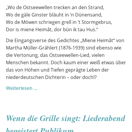
„Wo de Ostseewellen trecken an den Strand,
Wo de gäle Ginster bläuht in ’n Dünensand,
Wo de Möwen schriegen grell in ’t Stormgebrus,
Dor is miene Heimåt, dor bün ik tau Hus.“
Die Eingangsverse des Gedichtes „Miene Heimåt“ von
Martha Müller-Grählert (1876-1939) sind ebenso wie
die Vertonung, das Ostseewellen-Lied, vielen
Menschen bekannt. Doch kaum einer weiß etwas über
das von Höhen und Tiefen geprägte Leben der
niederdeutschen Dichterin – oder doch!?
Mit
Weiterlesen …
Martha
Müller-
Grählert
Wenn die Grille singt: Liederabend
allerwägens
ünnerwägens
begeistert Publikum