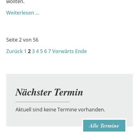
wollten.
AG
Weiterlesen …
„JuHu“
bei
„Jugend
Seite 2 von 56
im
Zurück
1
2
3
4
Landtag
5
6
7
Vorwärts
Ende
on
Tour“
Nächster Termin
Aktuell sind keine Termine vorhanden.
Alle Termine