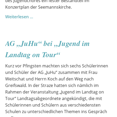
des Jugendchores ein fester Bestandteil im
Konzertplan der Seemannskirche.
Abschlusskonzert
Weiterlesen …
in
der
Seemannskirche
AG „JuHu“ bei „Jugend im
Prerow
2026
Landtag on Tour“
Kurz vor Pfingsten machten sich sechs Schülerinnen
und Schüler der AG „JuHu“ zusammen mit Frau
Weitschat und Herrn Koch auf den Weg nach
Greifswald. In der Straze hatten sich nämlich im
Rahmen der Veranstaltung „Jugend im Landtag on
Tour“ Landtagsabgeordnete angekündigt, die mit
Schülerinnen und Schülern aus verschiedensten
Schulen zu unterschiedlichen Themen ins Gespräch