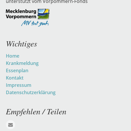
unterstützt vom Vorpommern-Fonds
Wichtiges
Navigation
Home
überspringen
Krankmeldung
Essenplan
Kontakt
Impressum
Datenschutzerklärung
Empfehlen / Teilen
E-mail