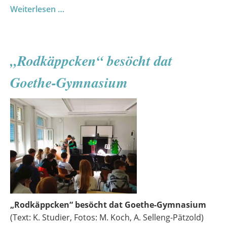
Wenn
Weiterlesen …
die
Grille
singt:
„Rodkäppcken“ besöcht dat
Liederabend
begeistert
Goethe-Gymnasium
Publikum
„Rodkäppcken“ besöcht dat Goethe-Gymnasium
(Text: K. Studier, Fotos: M. Koch, A. Selleng-Pätzold)