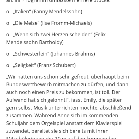
an. Ihr Programm umfasste mehrere Stücke:
o „Italien“ (Fanny Mendelssohn)
o „Die Meise“ (Ilse Fromm-Michaels)
o „Wenn sich zwei Herzen scheiden“ (Felix
Mendelssohn Bartholdy)
o „Schwesterlein“ (Johannes Brahms)
o „Seligkeit“ (Franz Schubert)
„Wir hatten uns schon sehr gefreut, überhaupt beim
Bundeswettbewerb mitmachen zu dürfen, und dann
auch noch einen Preis zu bekommen, ist toll. Der
Aufwand hat sich gelohnt!“, fasst Emily, die später
gern selbst Musik unterrichten möchte, abschließend
zusammen. Während Anne sich im kommenden
Schuljahr dem Orgelspiel anstatt dem Klavierspiel
zuwendet, bereitet sie sich bereits mit ihren
Mitschülerinnen der 10 m auf den kommenden