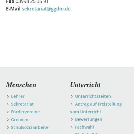
Fax
03998 25 35 91
E-Mail
sekretariat@ggdm.de
Navigation
Menschen
Unterricht
überspringen
Lehrer
Unterrichtszeiten
Sekretariat
Antrag auf Freistellung
Fördervereine
vom Unterricht
Bewertungen
Gremien
Fachwahl
Schulsozialarbeiter