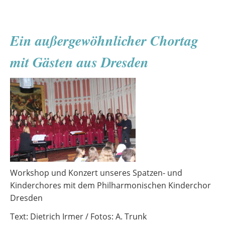
Risiken
verstehen
–
Ein außergewöhnlicher Chortag
ein
Medienprojekt
mit Gästen aus Dresden
der
10.
Klassen
Workshop und Konzert unseres Spatzen- und
Kinderchores mit dem Philharmonischen Kinderchor
Dresden
Text: Dietrich Irmer / Fotos: A. Trunk