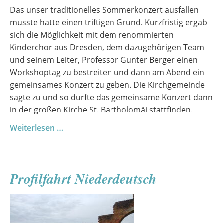
Das unser traditionelles Sommerkonzert ausfallen
musste hatte einen triftigen Grund. Kurzfristig ergab
sich die Möglichkeit mit dem renommierten
Kinderchor aus Dresden, dem dazugehörigen Team
und seinem Leiter, Professor Gunter Berger einen
Workshoptag zu bestreiten und dann am Abend ein
gemeinsames Konzert zu geben. Die Kirchgemeinde
sagte zu und so durfte das gemeinsame Konzert dann
in der großen Kirche St. Bartholomäi stattfinden.
Ein
Weiterlesen …
außergewöhnlicher
Chortag
mit
Profilfahrt Niederdeutsch
Gästen
aus
Dresden