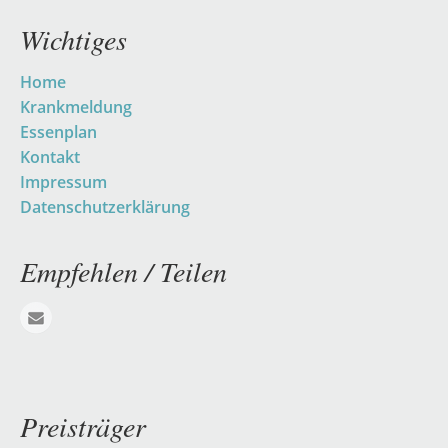
Wichtiges
Navigation
Home
überspringen
Krankmeldung
Essenplan
Kontakt
Impressum
Datenschutzerklärung
Empfehlen / Teilen
E-mail
Preisträger