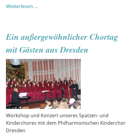
Digitale
Weiterlesen …
Risiken
verstehen
–
Ein außergewöhnlicher Chortag
ein
Medienprojekt
mit Gästen aus Dresden
der
10.
Klassen
Workshop und Konzert unseres Spatzen- und
Kinderchores mit dem Philharmonischen Kinderchor
Dresden