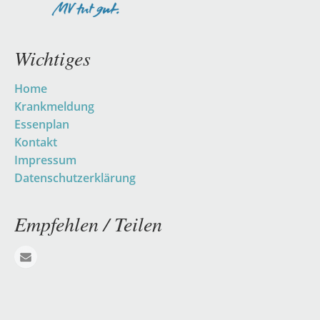
Wichtiges
Navigation
Home
überspringen
Krankmeldung
Essenplan
Kontakt
Impressum
Datenschutzerklärung
Empfehlen / Teilen
E-mail