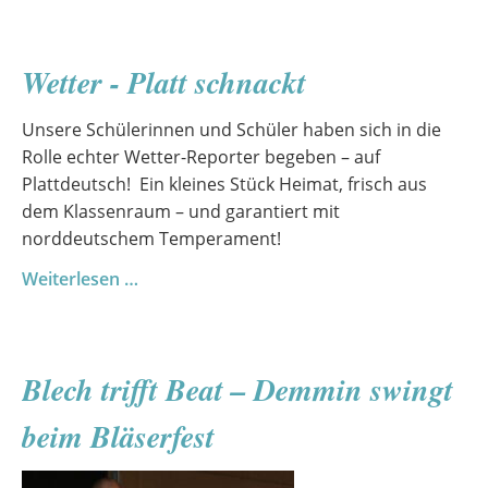
Mäder
&
Wetter - Platt schnackt
Hannah
Hauser
Unsere Schülerinnen und Schüler haben sich in die
–
Rolle echter Wetter-Reporter begeben – auf
Wo
Plattdeutsch! Ein kleines Stück Heimat, frisch aus
die
dem Klassenraum – und garantiert mit
Liebe
norddeutschem Temperament!
hinfällt
Wetter
Weiterlesen …
-
Platt
schnackt
Blech trifft Beat – Demmin swingt
beim Bläserfest