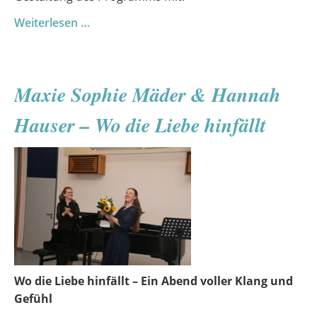
Niederdeutsch
Weiterlesen …
mit
Profil:
Auszeichnungen,
Maxie Sophie Mäder & Hannah
Musik
&
Hauser – Wo die Liebe hinfällt
starke
Beiträge
aus
Demmin
Wo die Liebe hinfällt – Ein Abend voller Klang und
Gefühl