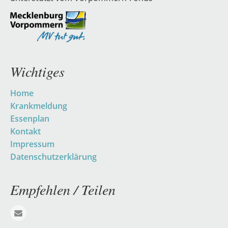
Wichtiges
Navigation
Home
überspringen
Krankmeldung
Essenplan
Kontakt
Impressum
Datenschutzerklärung
Empfehlen / Teilen
E-mail