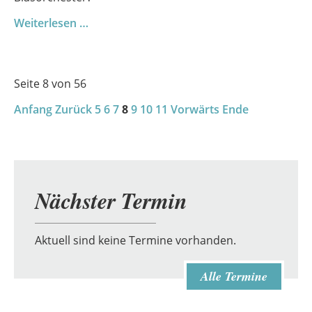
Blech
Weiterlesen …
trifft
Beat
–
Seite 8 von 56
Demmin
Anfang
Zurück
swingt
5
6
7
8
9
10
11
Vorwärts
Ende
beim
Bläserfest
Nächster Termin
Aktuell sind keine Termine vorhanden.
Alle Termine