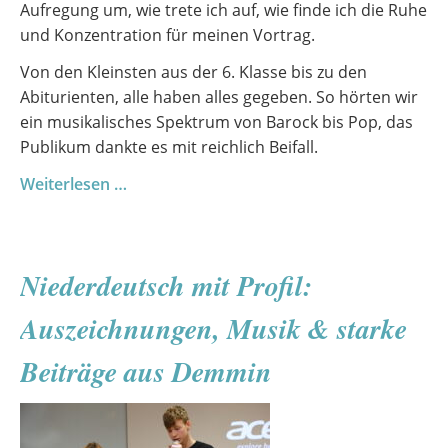
Aufregung um, wie trete ich auf, wie finde ich die Ruhe
und Konzentration für meinen Vortrag.
Von den Kleinsten aus der 6. Klasse bis zu den
Abiturienten, alle haben alles gegeben. So hörten wir
ein musikalisches Spektrum von Barock bis Pop, das
Publikum dankte es mit reichlich Beifall.
Üben,
Weiterlesen …
Auftreten,
Wachsen:
Eindrücke
Niederdeutsch mit Profil:
vom
1.
Auszeichnungen, Musik & starke
Vorspielabend
25/26
Beiträge aus Demmin