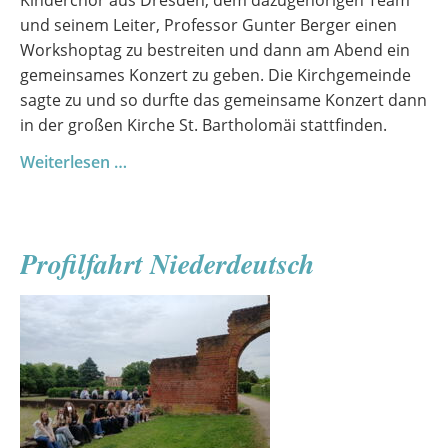
Kinderchor aus Dresden, dem dazugehörigen Team
und seinem Leiter, Professor Gunter Berger einen
Workshoptag zu bestreiten und dann am Abend ein
gemeinsames Konzert zu geben. Die Kirchgemeinde
sagte zu und so durfte das gemeinsame Konzert dann
in der großen Kirche St. Bartholomäi stattfinden.
Ein
Weiterlesen …
außergewöhnlicher
Chortag
mit
Profilfahrt Niederdeutsch
Gästen
aus
Dresden